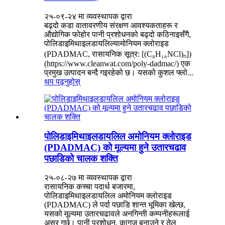
२५-०९-२४ मा व्यवस्थापक द्वारा
बढ्दो कडा वातावरणीय संरक्षण आवश्यकताहरू र
औद्योगिक फोहोर पानी प्रशोधनको बढ्दो कठिनाइसँगै,
पोलिडाइमिथाइलडायलिल्यामोनियम क्लोराइड
(PDADMAC, रासायनिक सूत्र: [(C₈H₁₆NCl)ₙ])
(https://www.cleanwat.com/poly-dadmac/) एक
प्रमुख उत्पादन बन्दै गइरहेको छ। यसको कुशल फ्लो...
थप पढ्नुहोस्
पोलिडाइमिथाइलडायलिल अमोनियम क्लोराइड
(PDADMAC) को मूल्यमा हुने उतारचढाव
पछाडिको चालक शक्ति
२५-०८-२७ मा व्यवस्थापक द्वारा
रासायनिक कच्चा पदार्थ बजारमा,
पोलिडाइमिथाइलडायलिल अमोनियम क्लोराइड
(PDADMAC) ले पर्दा पछाडि शान्त भूमिका खेल्छ,
यसको मूल्यमा उतारचढावले अनगिन्ती कम्पनीहरूलाई
असर गर्छ। पानी प्रशोधन, कागज बनाउने र तेल