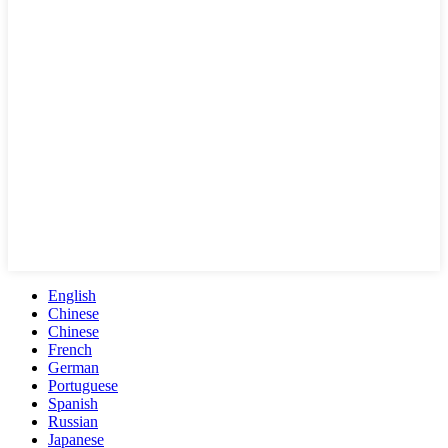
English
Chinese
Chinese
French
German
Portuguese
Spanish
Russian
Japanese