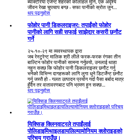
ब्याक्टेरिया एजेन्ट शहरको कोलाहल मुनि, एक अदृश्य
जीवन रेखा चुपचाप बग्छ - सफा पानीको स्रोत जुन...
थप पढ्नुहोस्
फोहोर पानी डिकलराइजर: तपाईंको फोहोर
पानीको लागि सही सफाई साझेदार कसरी छनौट
गर्ने
२५-१०-२९ मा व्यवस्थापक द्वारा
जब रेस्टुरेन्ट मालिक श्री लीले फरक-फरक रंगका तीन
बाल्टिन फोहोर पानीको सामना गर्नुपर्‍यो, उनलाई थाहा
नहुन सक्छ कि फोहोर पानी डिकलराइजर छनौट गर्नु
भनेको विभिन्न दागहरूको लागि लुगा धुने डिटर्जेन्ट छनौट
गर्नु जस्तै हो - गलत उत्पादन प्रयोग गर्दा पैसा बर्बाद मात्र
हुँदैन तर वातावरणबाट पनि भ्रमण हुन सक्छ...
थप पढ्नुहोस्
यिक्सिङ क्लिनवाटरले तपाईंलाई
पोलिडाइमिथाइलडायलिल्यामोनियम क्लोराइडको
परिचय गराउँछ।