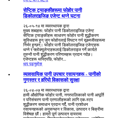
सेप्टिक ट्याङ्कीहरूमा फोहोर पानी
डिकोलराइजिङ एजेन्ट थप्ने घटना
२६-०५-१४ मा व्यवस्थापक द्वारा
मुख्य शब्दहरू: फोहोर पानी डिकोलराइजिङ एजेन्ट
सेप्टिक ट्याङ्कीहरू साधारण फोहोर पानी शुद्धीकरण
सुविधाहरू हुन् जुन फोहोरलाई विघटन गर्न सूक्ष्मजीवहरूमा
निर्भर हुन्छन्। फोहोर पानी डिकोलराइजिङ एजेन्टहरू
थप्ने र फ्लोक्युलेन्टहरूलाई डिकोलराइज गर्ने कार्यले
तुरुन्तै पानी शुद्धीकरण परिणामहरू प्रदान गर्दछ।
एजेन्टहरू थपिएपछि, फोहोर...
थप पढ्नुहोस्
व्यावसायिक पानी उपचार रसायनहरू - पानीको
गुणस्तर र हरियो विकासको सुरक्षा
२६-०४-०७ मा व्यवस्थापक द्वारा
हामी औद्योगिक फोहोर पानी, नगरपालिकाको पानी आपूर्ति
र परिसंचरण पानी प्रणालीहरूको लागि एक-स्टप
शुद्धीकरण समाधान प्रदान गर्दै, पानी प्रशोधन
रसायनहरूको अनुसन्धान र विकास, उत्पादन र बिक्रीमा
विशेषज्ञ छौं। हाम्रो पूर्ण उत्पादन दायरामा