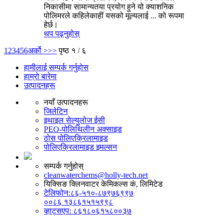
निकासीमा सामान्यतया प्रयोग हुने यो क्याशनिक
पोलिमरले कहिलेकाहीं यसको मूल्यलाई ... को रूपमा
हेर्छ।
थप पढ्नुहोस्
1
2
3
4
5
6
अर्को >
>>
पृष्ठ १ / ६
हामीलाई सम्पर्क गर्नुहोस
हाम्रो बारेमा
उत्पादनहरू
नयाँ उत्पादनहरू
जिलेटिन
इथाइल सेल्युलोज ईसी
PEO-पोलिथिलीन अक्साइड
ठोस पोलिएक्रिलामाइड
पोलिएक्रिलामाइड इमल्सन
सम्पर्क गर्नुहोस्
cleanwaterchems@holly-tech.net
यिक्सिङ क्लिनवाटर केमिकल्स कं, लिमिटेड
टेलिफोन:८६-५१०-८७९७६९९७
००८६ १३८६१५१५९९८
व्हाट्सएप: ८६१८०६१५८००३७