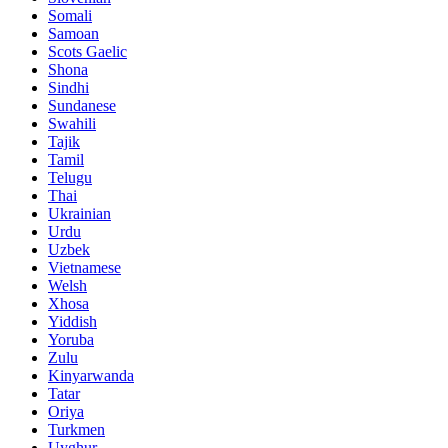
Somali
Samoan
Scots Gaelic
Shona
Sindhi
Sundanese
Swahili
Tajik
Tamil
Telugu
Thai
Ukrainian
Urdu
Uzbek
Vietnamese
Welsh
Xhosa
Yiddish
Yoruba
Zulu
Kinyarwanda
Tatar
Oriya
Turkmen
Uyghur