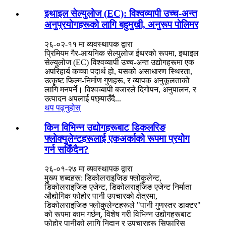
इथाइल सेल्युलोज (EC): विश्वव्यापी उच्च-अन्त
अनुप्रयोगहरूको लागि बहुमुखी, अनुरूप पोलिमर
२६-०२-११ मा व्यवस्थापक द्वारा
प्रिमियम गैर-आयनिक सेल्युलोज ईथरको रूपमा, इथाइल
सेल्युलोज (EC) विश्वव्यापी उच्च-अन्त उद्योगहरूमा एक
अपरिहार्य कच्चा पदार्थ हो, यसको असाधारण स्थिरता,
उत्कृष्ट फिल्म-निर्माण गुणहरू, र व्यापक अनुकूलताको
लागि मनपर्ने। विश्वव्यापी बजारले दिगोपन, अनुपालन, र
उत्पादन अपलाई पछ्याउँदै...
थप पढ्नुहोस्
किन विभिन्न उद्योगहरूबाट डिकलरिङ
फ्लोक्युलेन्टहरूलाई एकअर्काको रूपमा प्रयोग
गर्न सकिँदैन?
२६-०१-२७ मा व्यवस्थापक द्वारा
मुख्य शब्दहरू: डिकोलराइजिङ फ्लोकुलेन्ट,
डिकोलराइजिङ एजेन्ट, डिकोलराइजिङ एजेन्ट निर्माता
औद्योगिक फोहोर पानी उपचारको क्षेत्रमा,
डिकोलराइजिङ फ्लोकुलेन्टहरूले "पानी गुणस्तर डाक्टर"
को रूपमा काम गर्छन्, विशेष गरी विभिन्न उद्योगहरूबाट
फोहोर पानीको लागि निदान र उपचारहरू सिफारिस