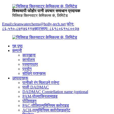
विश्वव्यापी फोहोर पानी उपचार समाधान प्रदायक
यिक्सिङ क्लिनवाटर केमिकल्स कं, लिमिटेड
Email:cleanwaterchems@holly-tech.net
फोन:
८६-५१०-८७९७६९९७
व्हाट्सएप: ८६१८०६१५८००३७
गृह पृष्ठ
कम्पनी
कारखाना
कार्यालय
प्रमाणपत्र
प्रयोग
सोधिने प्रश्नहरू
उत्पादनहरू
पानीको रंग मिलाउने एजेन्ट
पाली DADMAC
DADMAC Constellation name (optional
PAM-पोल्याक्रिलामाइड
पोलिमाइन
PAC-पोलिएल्युमिनियम क्लोराइड
ACH-एल्युमिनियम क्लोरोहाइड्रेट